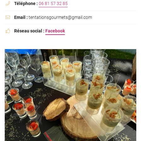
Téléphone :
06 81 57 32 85

Email :
tentationsgourmets@gmail.com

Réseau social :
Facebook
