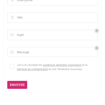
Code postal

Ville

Sujet

Message

J'ai lu et j'accepte les
conditions générales d'utilisation
et la
politique de confidentialité
du site
Tentations Gourmets
.
ENVOYER