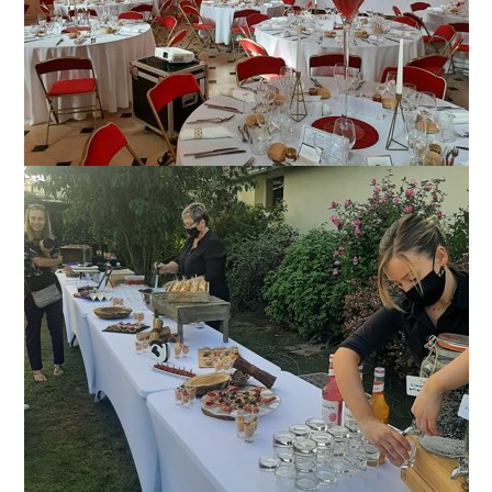
Restez infor
Galerie
INSCRIPTION NEWS
Avis
Actualités
Contact
Rejoignez-nous