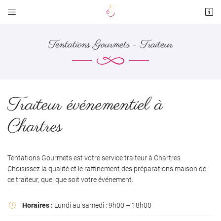


2 rue saint-Blaise , Mézières au Perche
28160 DANGEAU
Tentations Gourmets - Traiteur
06 81 57 32 85
Traiteur événementiel à
Chartres
Adresse email de réception

Tentations Gourmets est votre service traiteur à Chartres.
Choisissez la qualité et le raffinement des préparations maison de
En cochant cette case, vous consentez à recevoir nos propositions commerciales à
ce traiteur, quel que soit votre événement.
l'adresse email indiqué ci-dessus. Vous pouvez vous désinscrire à tout moment en
utilisant
le formulaire de désinscription
.
Horaires :
Lundi au samedi : 9h00 – 18h00

INSCRIPTION