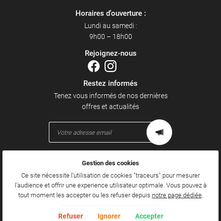
Horaires d'ouverture :
Lundi au samedi :
9h00 – 18h00
Rejoignez-nous
Restez informés
Tenez vous informés de nos dernières
offres et actualités
Gestion des cookies
Mentions Légales
Conditions générales d'utilisation
Ce site nécessite l'utilisation de cookies "traceurs" pour mesurer
Politique de confidentialité
l'audience et offrir une experience utilisateur optimale. Vous pouvez à
Gestion des cookies
tout moment les accepter ou les refuser depuis
notre page dédiée
.
Sitemap
Refuser
Ignorer
Accepter