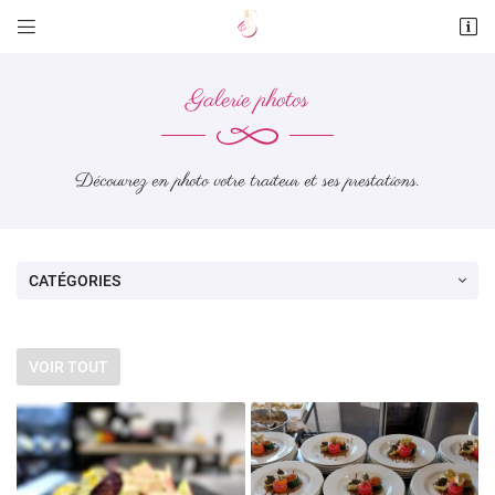


2 rue saint-Blaise , Mézières au Perche
28160 DANGEAU
Galerie photos
06 81 57 32 85
Découvrez en photo votre traiteur et ses prestations.
CATÉGORIES
Adresse email de réception

VOIR TOUT
En cochant cette case, vous consentez à recevoir nos propositions commerciales à
l'adresse email indiqué ci-dessus. Vous pouvez vous désinscrire à tout moment en
utilisant
le formulaire de désinscription
.
INSCRIPTION