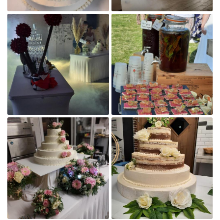

Agrandir la photo

Agrandir la photo