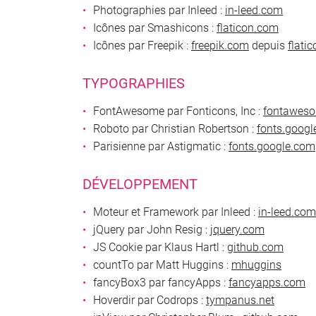
Photographies par Inleed :
in-leed.com
Icônes par Smashicons :
flaticon.com
Icônes par Freepik :
freepik.com
depuis
flati
TYPOGRAPHIES
FontAwesome par Fonticons, Inc :
fontawes
Roboto par Christian Robertson :
fonts.goog
Parisienne par Astigmatic :
fonts.google.com
DÉVELOPPEMENT
Moteur et Framework par Inleed :
in-leed.com
jQuery par John Resig :
jquery.com
JS Cookie par Klaus Hartl :
github.com
countTo par Matt Huggins :
mhuggins
fancyBox3 par fancyApps :
fancyapps.com
Hoverdir par Codrops :
tympanus.net