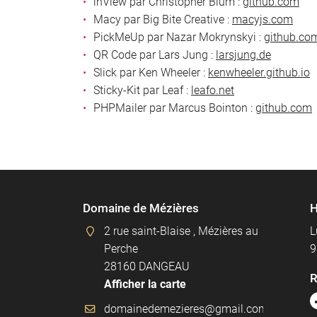
inView par Christopher Blum :
github.com
Macy par Big Bite Creative :
macyjs.com
PickMeUp par Nazar Mokrynskyi :
github.co
QR Code par Lars Jung :
larsjung.de
Slick par Ken Wheeler :
kenwheeler.github.io
Sticky-Kit par Leaf :
leafo.net
PHPMailer par Marcus Bointon :
github.com
Domaine de Mézières
H
2 rue saint-Blaise , Mézières au
L
Perche
9
28160 DANGEAU
R
Afficher la carte