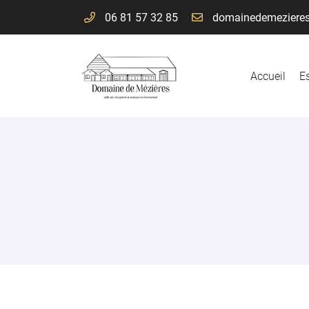
06 81 57 32 85
2 rue saint-Blaise , Mézières au Perche
28160 DANGEAU
06 81 57 32 85
Accueil
Es
Adresse email de réception

En cochant cette case, vous consentez à recevoir nos propositions commer