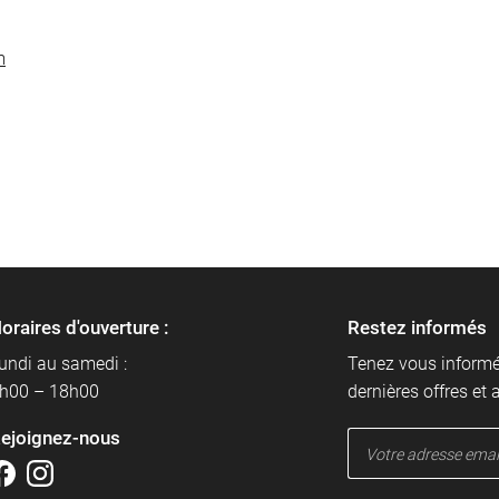
m
oraires d'ouverture :
Restez informés
undi au samedi :
Tenez vous inform
h00 – 18h00
dernières offres et 
ejoignez-nous