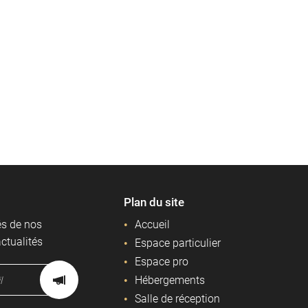
Plan du site
és de nos
Accueil
actualités
Espace particulier
Espace pro
Hébergements
Salle de réception