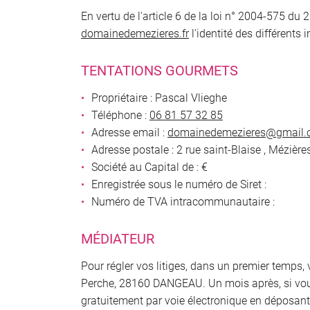
l'adresse email indiqué ci-dessus. Vous pouvez vous désinscrire à tout mo
En vertu de l'article 6 de la loi n° 2004-575 du 
utilisant
le formulaire de désinscription
.
domainedemezieres.fr
l'identité des différents 
INSCRIPTION
TENTATIONS GOURMETS
Propriétaire : Pascal Vlieghe
Téléphone :
06 81 57 32 85
Adresse email :
Adresse postale : 2 rue saint-Blaise , Mézi
Société au Capital de : €
Enregistrée sous le numéro de Siret :
Numéro de TVA intracommunautaire :
MÉDIATEUR
Pour régler vos litiges, dans un premier temps,
Perche, 28160 DANGEAU. Un mois après, si vou
gratuitement par voie électronique en déposant 