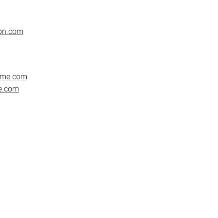
con.com
ome.com
le.com